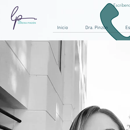
Escriben
Inicio
Dra. Pinzón
Es