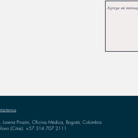
tactenos
. Lorena Pinzón, Oficina Médica, Bogotá, Colombia
éfono (Citas): +57 314 707 2111