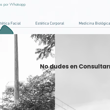
os por Whatsapp
tética Facial
Estética Corporal
Medicina Biológic
No dudes en Consulta