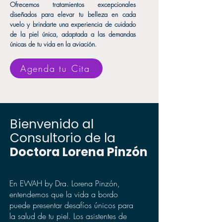
Ofrecemos tratamientos excepcionales
diseñados para elevar tu belleza en cada
vuelo y brindarte una experiencia de cuidado
de la piel única, adaptada a las demandas
únicas de tu vida en la aviación.
Agenda tu Cita
Bienvenido al
Consultorio de la
Doctora
Lorena
Pinzón
En EWAH by Dra. Lorena Pinzón,
entendemos que la vida a bordo
puede presentar desafíos únicos para
la salud de tu piel. Los asistentes de