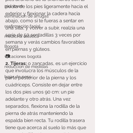
piel joven
punta de los pies ligeramente hacia el 
exterior y flexionar la cadera hacia 
eliminacion de arrugas
abajo, como si te fueras a sentar en 
reafirmación facial
una silla, y volver a subir, realzia una 
seria de 50 sentadillas 3 veces por 
medicina estética
semana y verás cambios favorables 
Bogotá
en piernas y glúteos.     
📷
vacaciones bogotá
2. Tijeras:
 o zancadas, es un ejercicio 
reduccion de medidas
que involucra los músculos de la 
bajar de peso
parte posterior de la pierna y los 
cuádriceps. Consiste en dejar entre 
los dos pies unos 90 cm: un pie 
adelante y otro atrás. Una vez 
separados, flexiona la rodilla de la 
pierna de atrás manteniendo la 
espalda bien recta. Tu rodilla trasera 
tiene que acerca al suelo lo más que 