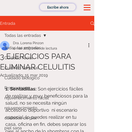
Escribe ahora
Entrada
Todas las entradas
Dra. Lorena Pinzon
Todas las entradas
4 mar 2019
1 min de lectura
3 EJERCICIOS PARA
Cuidado Facial
ELIMINAR CELULITIS
Cuidado Corporal
Actualizado:
15 mar 2019
Cuidado Biologico
Promociones
1. Sentadillas: 
Son ejercicios fáciles 
de realizar y muy beneficiosos para la 
rejuvenecimiento facial
salud, no se necesita ningún 
rejuvenecimiento
accesorio deportivo  ni escenario 
especial, lo puedes realizar en tu 
cuidados de piel
casa, oficina en fin, debes separar los 
piel sana
pies al ancho de lo shombros con la 