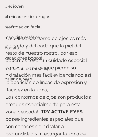
piel joven
eliminacion de arrugas
reafirmación facial
medicina estética
La piel del contorno de ojos es más 
delgada y delicada que la piel del 
Bogotá
resto de nuestro rostro, por eso 
vacaciones bogotá
debemos tener un cuidado especial 
con ésta zona ya que pierde su 
reduccion de medidas
hidratación más fácil evidenciando así 
bajar de peso
la aparición de líneas de expresión y 
flacidez en la zona, 
Los contornos de ojos son productos 
creados especialmente para esta 
zona delicada!, 
TRY ACTIVE EYES
, 
posee ingredientes especiales que 
son capaces de hidratar a 
profundidad sin recargar la zona de 