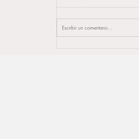
Escribir un comentario...
Desde que edad se
recomienda aplicar Botox?