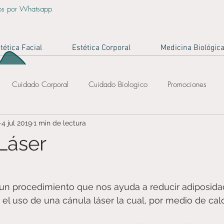
os por Whatsapp
tética Facial
Estética Corporal
Medicina Biológic
Cuidado Corporal
Cuidado Biologico
Promociones
4 jul 2019
1 min de lectura
piel
piel sana
piel joven
eliminacion de arrugas
 Láser
vacaciones bogotá
reduccion de medidas
bajar de peso
es un procedimiento que nos ayuda a reducir adiposidad
 el uso de una cánula láser la cual, por medio de calo