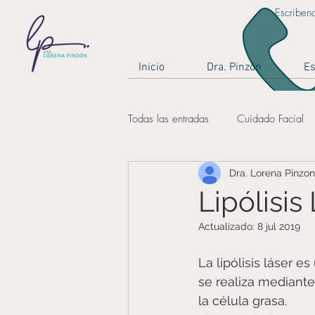
Escriben
Inicio
Dra. Pinzón
Es
Todas las entradas
Cuidado Facial
Dra. Lorena Pinzon
rejuvenecimiento
cuidados de 
Lipólisis
Actualizado:
8 jul 2019
medicina estética
Bogotá
La lipólisis láser 
se realiza mediante
la célula grasa.