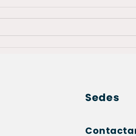
Descubre los Efectivos
Desc
Tratamientos con Toxina
Deta
Botulínica: Marcas BOTOX y
Nari
Siax en Bogotá
Sedes
Contact