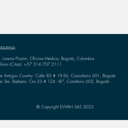
tactenos
. Lorena Pinzón, Oficina Médica, Bogotá, Colombia
éfono (Citas): +57 314 707 2111
e Antiguo Country: Calle 83 # 19-36, Consultorio 601, Bogotá
e Sta. Barbara: Cra 23 # 124 - 87, Consltorio 602, Bogotá
© Copyright EWAH SAS 2023