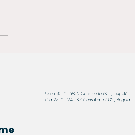
ubre la Belleza en los
lles: Perfilamiento de
z con Ácido Hialurónico
Calle 83 # 19-36 Consultorio 601, Bogotá
Cra 23 # 124 - 87 Consultorio 602, Bogotá
ame