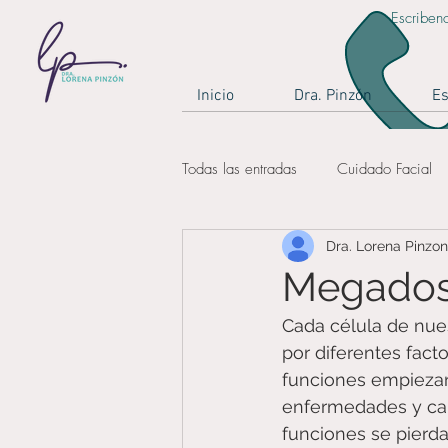
Escriben
Inicio
Dra. Pinzón
Es
Todas las entradas
Cuidado Facial
Dra. Lorena Pinzon
rejuvenecimiento
cuidados de 
Megadosi
Cada célula de nues
medicina estética
Bogotá
por diferentes fact
funciones empiezan
enfermedades y camb
funciones se pierda