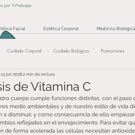
os por Whatsapp
tética Facial
Estética Corporal
Medicina Biológic
Cuidado Corporal
Cuidado Biologico
Promociones
13 jun 2018
2 min de lectura
piel
piel sana
piel joven
eliminacion de arrugas
s de Vitamina C
tro cuerpo cumple funciones distintas, con el paso 
vacaciones bogotá
reduccion de medidas
bajar de peso
ores medio ambientales y de nuestro estilo de vida d
 a disminuir, y como consecuencia de ello empiezan
ios reflejados en el envejecimiento. Para evitar qu
n de forma acelerada las células necesitan antioxidan