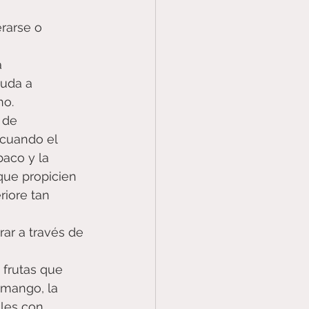
rarse o 
 
yuda a 
o. 
 de 
 cuando el 
aco y la 
que propicien 
riore tan 
rar a través de 
 frutas que 
 mango, la 
ales con 