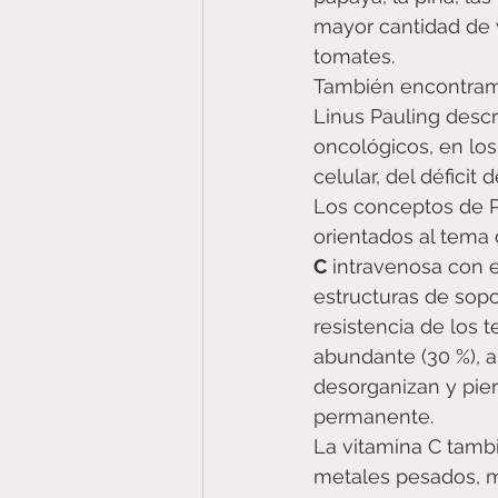
mayor cantidad de vi
tomates.
También encontramo
Linus Pauling descr
oncológicos, en los
celular, del déficit 
Los conceptos de P
orientados al tema 
C
 intravenosa con e
estructuras de sopo
resistencia de los 
abundante (30 %), ap
desorganizan y pier
permanente. 
La vitamina C tambi
metales pesados, me