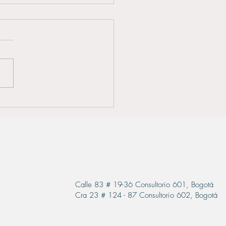
ubre la Belleza en los
lles: Perfilamiento de
z con Ácido Hialurónico
Calle 83 # 19-36 Consultorio 601, Bogotá
Cra 23 # 124 - 87 Consultorio 602, Bogotá