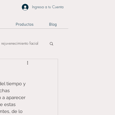
Ingresa a tu Cuenta
a
Productos
Blog
rejuvenecimiento facial
reafirmación facial
del tiempo y 
ichas 
 a aparecer 
e estas 
tes, de lo 