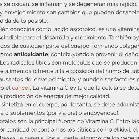
las se oxidan, se inflaman y se degeneran más rápido.
ar y envejecimiento son cambios que pueden desacele
dida de lo posible. 
bién conocida como  ácido ascórbico, es una vitamina
cindible para el desarrollo y crecimiento. También a
jidos de cualquier parte del cuerpo, formando colágen
como 
antioxidante
, contribuyendo a prevenir el daño
s. Los radicales libres son moléculas que se producen
alimentos o frente a la exposición del humo del tab
causantes del envejecimiento, y pueden ser factores 
 el 
cáncer
. 
La vitamina C evita que la célula se dete
la producción de energía de mejor calidad.
sintetiza en el cuerpo, por lo tanto, se debe administ
da o suplementos (por vía oral o endovenoso). 
etales son la principal fuente de Vitamina C. Entre las
 cantidad encontramos los cítricos como el kiwi, el
 fresas, la naranja. Por su parte, algunos de los veget