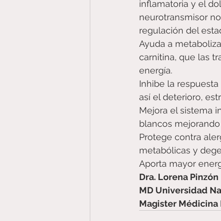
inflamatoria y el do
neurotransmisor nor
regulación del esta
Ayuda a metabolizar 
carnitina, que las t
energía. 
Inhibe la respuesta 
así el deterioro, es
Mejora el sistema i
blancos mejorando l
Protege contra aler
metabólicas y degen
Aporta mayor energí
Dra. Lorena Pinzón
MD Universidad Na
Magister Médicina 