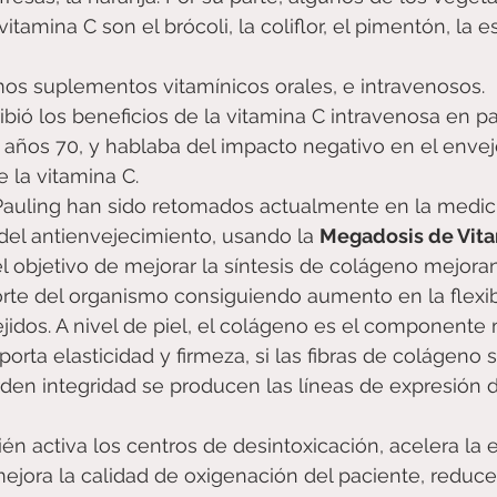
tamina C son el brócoli, la coliflor, el pimentón, la e
s suplementos vitamínicos orales, e intravenosos.
ibió los beneficios de la vitamina C intravenosa en p
 años 70, y hablaba del impacto negativo en el enve
de la vitamina C.
auling han sido retomados actualmente en la medici
del antienvejecimiento, usando la 
Megadosis de Vita
l objetivo de mejorar la síntesis de colágeno mejoran
rte del organismo consiguiendo aumento en la flexibi
tejidos. A nivel de piel, el colágeno es el componente
orta elasticidad y firmeza, si las fibras de colágeno s
den integridad se producen las líneas de expresión 
én activa los centros de desintoxicación, acelera la 
jora la calidad de oxigenación del paciente, reduce