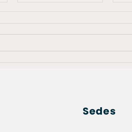
Descubre los Efectivos
Desc
Tratamientos con Toxina
Deta
Botulínica: Marcas BOTOX y
Nari
Siax en Bogotá
Sedes