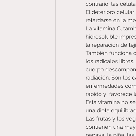
contrario, las célu
El deterioro celul
retardarse en la me
La vitamina C, tam
hidrosoluble impres
la reparación de te
También funciona 
los radicales libre
cuerpo descompone 
radiación. Son los 
enfermedades como
rápido y  favorece 
Esta vitamina no se 
una dieta equilibra
Las frutas y los veg
contienen una mayor
papaya, la piña, las