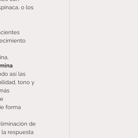
spinaca, o los 
acientes 
jecimiento 
na, 
mina 
do así las 
lidad, tono y 
 más 
e 
de forma 
eliminación de 
 la respuesta 