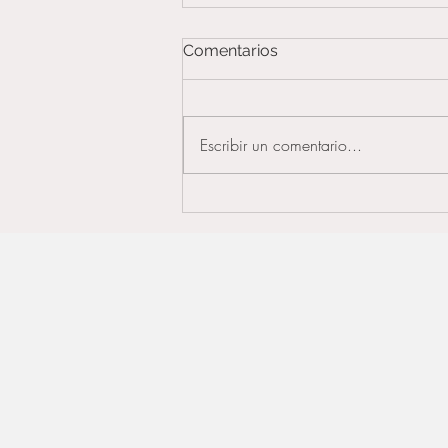
Comentarios
Escribir un comentario...
Desde que edad se
recomienda aplicar Botox?