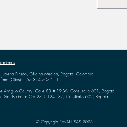
tactenos
. Lorena Pinzón, Oficina Médica, Bogotá, Colombia
éfono (Citas): +57 314 707 2111
e Antiguo Country: Calle 83 # 19-36, Consultorio 601, Bogotá
e Sta. Barbara: Cra 23 # 124 - 87, Consltorio 602, Bogotá
© Copyright EWAH SAS 2023