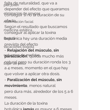
falta de naturalidad, que va a 
piel joven
depender del efecto que queramos 
eliminacion de arrugas
conseguir si no la duración de su 
efecto.
reafirmación facial
Según el resultado que buscamos 
medicina estética
conseguir al aplicar la toxina 
botulínica hay una duración media 
Bogotá
prevista del efecto
vacaciones bogotá
- 
Relajación del músculo, sin 
reduccion de medidas
paralización
, queda mucho más 
natural pero su duración ronda los 3 
bajar de peso
a 4 meses, momento en el que hay 
que volver a aplicar otra dosis.
- 
Paralización del músculo, sin 
movimiento
, menos natural 
pero dura más, alrededor de los 5 a 6 
meses.
La duración de la toxina 
botulínica 
jamás 
es mayor a 6 meses.