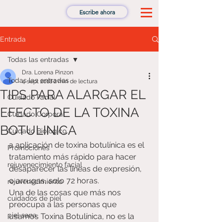
Escribe ahora
Entrada
Todas las entradas
Dra. Lorena Pinzon
Todas las entradas
4 sept 2018
2 min de lectura
TIPS PARA ALARGAR EL
Cuidado Facial
EFECTO DE LA TOXINA
Cuidado Corporal
BOTULINICA
Cuidado Biologico
a aplicación de toxina botulínica es el 
Promociones
tratamiento más rápido para hacer 
rejuvenecimiento facial
desaparecer las líneas de expresión, 
o arrugas, solo 72 horas.
rejuvenecimiento
Una de las cosas que más nos 
cuidados de piel
preocupa a las personas que 
piel sana
usamos Toxina Botulínica, no es la 